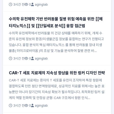
3시간 전
0
aginglab
수의학 유전체학 기반 반려동물 질병 위험 예측을 위한 [[메
타지노믹스]] 및 [[단일세포 분석]] 융합 접근법
수의학 유전체학에서 반려동물 의 건강 상태를 예측하기 위해, 개체 수
준의 유전체 정보와 환경/미생물군집 정보를 융합하는 연구가 진행되고
있습니다. 융합 분석의 핵심 메타지노믹스 를 통해 반려동물 장내 미생
물총( 마이크로바이옴 )의 조성 및 기능을 분석하여 질병 관련 바…
3시간 전
0
aginglab
CAR-T 세포 치료제의 지속성 향상을 위한 링커 디자인 전략
CAR-T 세포 치료제는 환자의 T 세포를 유전자 조작하여 특정 항원에
결합하도록 만든 첨단 면역항암제로, 성공적인 치료를 위해서는 높은 효
능뿐만 아니라 장기간의 지속성 확보가 필수적입니다. 최적화된 링커 설
계의 역할 친화력 및 안정성 균형: CAR 구조에서 항원 인식…
3시간 전
0
aginglab