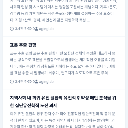
지리적 요인 지리적 요인이란 지구상의 물리적 환경 조건들이 생물학적,
사회적 현상 및 시스템에 미치는 영향을 포괄하는 개념이다. 기후 : 온도,
강수량 등의 기후 패턴은 식생 분포와 생태계를 결정하는 주요 요소이
다. 지형 : 산맥, 평야, 해안선과 같은 지형학적 특성 …
3시간 전
0
aginglab
표본 추출 편향
표본 추출 편향 표본 추출 편향 이란 모집단 전체의 특성을 대표하지 못
하는 방식으로 표본을 추출함으로써 발생하는 체계적인 오류를 의미합
니다. 이는 추정치의 정확도를 저해하는 주요 요인 중 하나입니다. 비확
률 표본 추출 시 발생하기 쉬우며, 연구자가 의도적으로 혹은 무의…
3시간 전
0
aginglab
지역사회 내 희귀 유전 질환의 유전적 취약성 패턴 분석을 위
한 집단유전학적 도전 과제
희귀 유전 질환의 경우 환자 수가 적어 전통적인 집단유전학 적 통계 분
석에 한계가 있으며, 이는 특정 지역사회 내에서 발생하는 돌연변이 의
진화적 확산 및 필터링 과정을 이해하는 데 심각한 난제로 남아 있습니