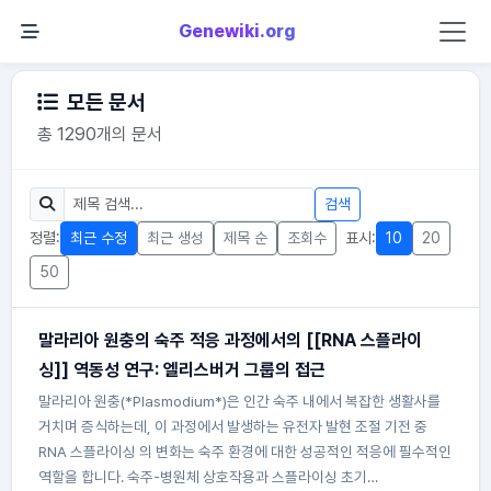
Genewiki.org
모든 문서
총 1290개의 문서
검색
정렬:
최근 수정
최근 생성
제목 순
조회수
표시:
10
20
50
말라리아 원충의 숙주 적응 과정에서의 [[RNA 스플라이
싱]] 역동성 연구: 엘리스버거 그룹의 접근
말라리아 원충(*Plasmodium*)은 인간 숙주 내에서 복잡한 생활사를
거치며 증식하는데, 이 과정에서 발생하는 유전자 발현 조절 기전 중
RNA 스플라이싱 의 변화는 숙주 환경에 대한 성공적인 적응에 필수적인
역할을 합니다. 숙주-병원체 상호작용과 스플라이싱 초기…