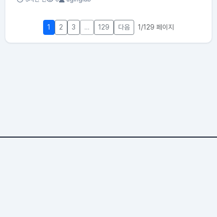
1
2
3
…
129
다음
1/129 페이지
Genewiki.org
1,290 문서
3 기여자
18,104 조회
87 오늘 방문
9,915 누적 방문
© 2026 바이오위키. All rights reserved.
Genewiki.org — 생명과학 위키