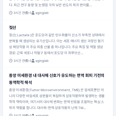
다. 최근 연구 동향 및 논쟁점 극히 낮은 빈도의 희귀 변이를…
3시간 전
0
aginglab
젖산
젖산( Lactate )은 포도당과 같은 탄수화물이 산소가 부족한 상태에서
분해될 때 생성되는 유기산입니다. 이는 세포 에너지 생산 과정인 혐기
성 해당작용 의 주요 최종 산물 중 하나입니다. 주요 특징 및 역할 생성
경로: 근육 세포나 적혈구 등에서 포도당 이 피루브산…
3시간 전
0
aginglab
종양 미세환경 내 대사체 신호가 유도하는 면역 회피 기전의
동역학적 해석
종양 미세환경(Tumor Microenvironment, TME) 은 암세포뿐만 아
니라 다양한 비암세포 성분들이 복잡하게 상호작용하며 발생하는 생물
학적 맥락이며, 여기서의 대사체 변화는 면역 반응을 조절하는 핵심 스
위치 역할을 합니다. 대사체-면역 상호작용의 난제 TM…
3시간 전
0
aginglab