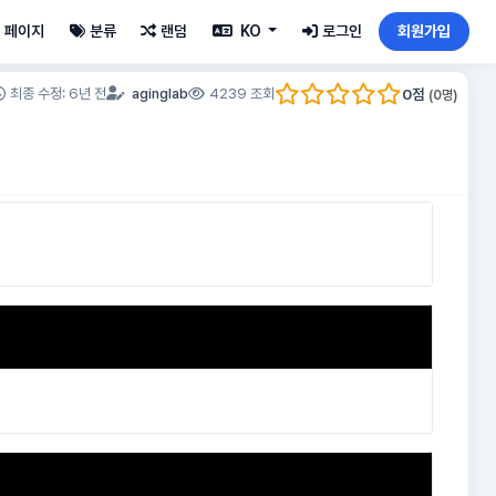
페이지
분류
랜덤
KO
로그인
회원가입
0
점
최종 수정: 6년 전
aginglab
4239 조회
(
0
명)