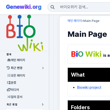
Genewiki.org
메인 페이지
Main Page
»
Main Page
B
i
O
Wiki
탐색
is 
메인 페이지
최근 변경
What
모든 페이지
분류
Biowiki project
미디어
임의 문서
최근 편집
Folders