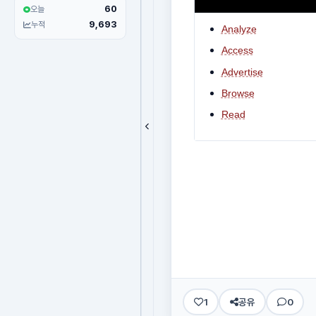
60
오늘
9,693
누적
Analyze
Access
Advertise
Browse
Read
1
공유
0