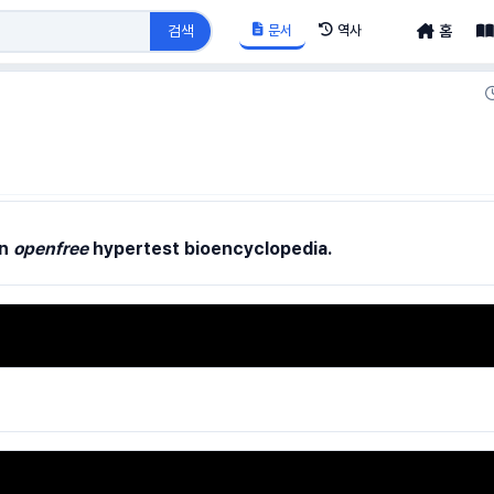
문서
역사
검색
홈
an
openfree
hypertest bioencyclopedia.