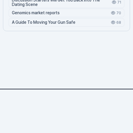
71
Dating Scene
Genomics market reports
70
A Guide To Moving Your Gun Safe
68
Genewiki.org
1,315 문서
3 기여자
20,452 조회
846 오늘 방문
11,432 누적 방문
© 2026 바이오위키. All rights reserved.