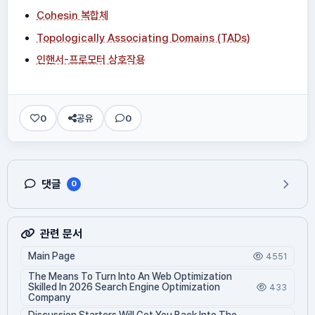
Cohesin 복합체
Topologically Associating Domains (TADs)
인핸서-프로모터 상호작용
0
공유
0
댓글
0
관련 문서
Main Page
4551
The Means To Turn Into An Web Optimization
Skilled In 2026 Search Engine Optimization
433
Company
Discussion Starters Will Get You Back Into The